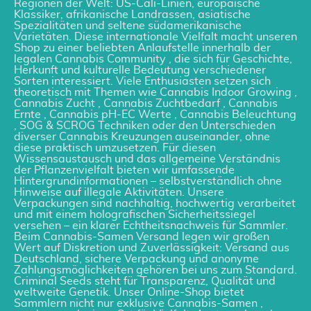
Regionen der Welt: US-Cali-Linien, europäische
Klassiker, afrikanische Landrassen, asiatische
Spezialitäten und seltene südamerikanische
Varietäten. Diese internationale Vielfalt macht unseren
Shop zu einer beliebten Anlaufstelle innerhalb der
legalen Cannabis Community , die sich für Geschichte,
Herkunft und kulturelle Bedeutung verschiedener
Sorten interessiert. Viele Enthusiasten setzen sich
theoretisch mit Themen wie Cannabis Indoor Growing ,
Cannabis Zucht , Cannabis Zuchtbedarf , Cannabis
Ernte , Cannabis pH-EC Werte , Cannabis Beleuchtung
, SOG & SCROG Techniken oder den Unterschieden
diverser Cannabis Kreuzungen auseinander, ohne
diese praktisch umzusetzen. Für diesen
Wissensaustausch und das allgemeine Verständnis
der Pflanzenvielfalt bieten wir umfassende
Hintergrundinformationen – selbstverständlich ohne
Hinweise auf illegale Aktivitäten. Unsere
Verpackungen sind nachhaltig, hochwertig verarbeitet
und mit einem holografischen Sicherheitssiegel
versehen – ein klarer Echtheitsnachweis für Sammler.
Beim Cannabis-Samen Versand legen wir großen
Wert auf Diskretion und Zuverlässigkeit: Versand aus
Deutschland, sichere Verpackung und anonyme
Zahlungsmöglichkeiten gehören bei uns zum Standard.
Criminal Seeds steht für Transparenz, Qualität und
weltweite Genetik. Unser Online-Shop bietet
Sammlern nicht nur exklusive Cannabis-Samen ,